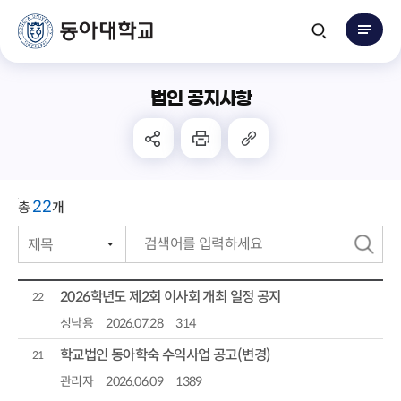
법인 공지사항
22
총
개
제목
번호
검
작성자
색
2026학년도 제2회 이사회 개최 일정 공지
22
작성일자
성낙용
2026.07.28
314
학교법인 동아학숙 수익사업 공고(변경)
조회수
21
관리자
2026.06.09
1389