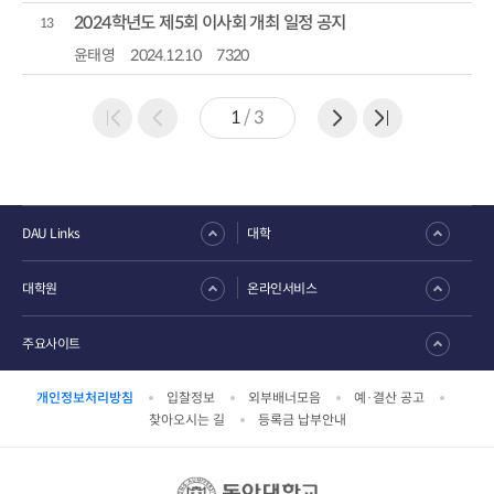
2024학년도 제5회 이사회 개최 일정 공지
13
윤태영
2024.12.10
7320
1
/
3
DAU Links
대학
대학원
온라인서비스
주요사이트
개인정보처리방침
입찰정보
외부배너모음
예·결산 공고
찾아오시는 길
등록금 납부안내