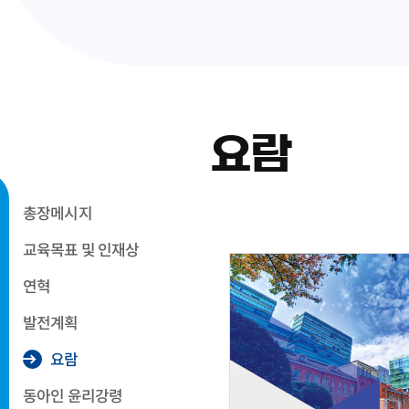
요람
총장메시지
교육목표 및 인재상
연혁
발전계획
요람
동아인 윤리강령