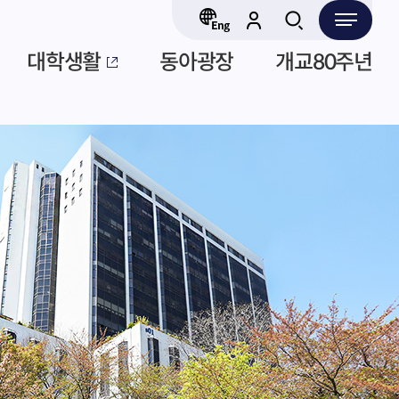
대학생활
동아광장
개교80주년