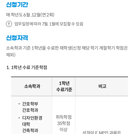
신청기간
매 학년도 6월 ,12월(연 2회)
업무일정에 따라 7월, 1월에 모집할 수 있음
신청자격
소속학과 기준 1학년을 수료한 재학생(신청 해당 학기 계절학기 학점은
제외)
1학년 수료 기준학점
1학년
소속학과
비고
수료기준
간호학부
간호학과
취득학점
디자인환경
35학점
대학
이상
건축학과
성적이 F, NP인 과목은