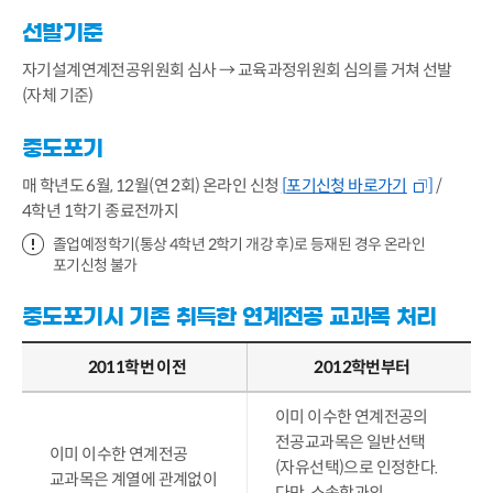
선발기준
자기설계연계전공위원회 심사 → 교육과정위원회 심의를 거쳐 선발
(자체 기준)
중도포기
매 학년도 6월, 12월(연 2회) 온라인 신청
[
포기신청 바로가기
]
/
4학년 1학기 종료전까지
졸업예정학기(통상 4학년 2학기 개강 후)로 등재된 경우 온라인
포기신청 불가
중도포기시 기존 취득한 연계전공 교과목 처리
2011학번 이전
2012학번부터
이미 이수한 연계전공의
전공교과목은 일반선택
이미 이수한 연계전공
(자유선택)으로 인정한다.
교과목은 계열에 관계없이
다만, 소속학과의