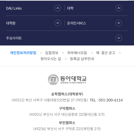
DAU Links
대학
대학원
온라인서비스
주요사이트
개인정보처리방침
입찰정보
외부배너모음
예·결산 공고
찾아오시는 길
등록금 납부안내
승학캠퍼스(대학본부)
(49315) 부산 사하구 낙동대로550번길 37 (하단동)
TEL :
051-200-6114
구덕캠퍼스
(49201) 부산시 서구 대신공원로 32(동대신동 3가)
부민캠퍼스
(49236) 부산시 서구 구덕로 225(부민동 2가)