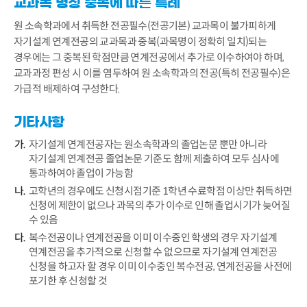
교과목 명칭 중복에 따른 특례
원 소속학과에서 취득한 전공필수(전공기본) 교과목이 불가피하게
자기설계 연계전공의 교과목과 중복(과목명이 정확히 일치)되는
경우에는 그 중복된 학점만큼 연계전공에서 추가로 이수하여야 하며,
교과과정 편성 시 이를 염두하여 원 소속학과의 전공(특히 전공필수)은
가급적 배제하여 구성한다.
기타사항
자기설계 연계전공자는 원소속학과의 졸업논문 뿐만 아니라
자기설계 연계전공 졸업논문 기준도 함께 제출하여 모두 심사에
통과하여야 졸업이 가능함
고학년의 경우에도 신청시점기준 1학년 수료학점 이상만 취득하면
신청에 제한이 없으나 과목의 추가 이수로 인해 졸업시기가 늦어질
수 있음
복수전공이나 연계전공을 이미 이수중인 학생의 경우 자기설계
연계전공을 추가적으로 신청할 수 없으므로 자기설계 연계전공
신청을 하고자 할 경우 이미 이수중인 복수전공, 연계전공을 사전에
포기한 후 신청할 것