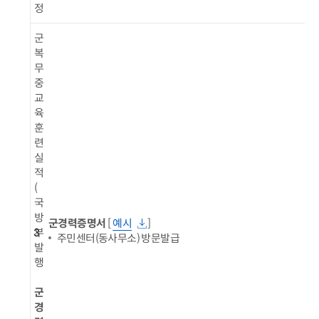
정
군
복
무
중
교
육
훈
련
실
적
(
국
방
군경력증명서
[
예시
]
3
부
주민센터(동사무소) 방문발급
발
행
군
경