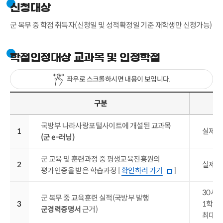
신청대상
군 복무 중 학점 취득자(신청일 및 성적확정일 기준 재학생만 신청가능)
학점인정대상 교과목 및 인정학점
좌우로 스크롤하시면 내용이 보입니다.
구분
국방부 나라사랑포털사이트에 개설된 교과목
1
실제 
(군 e-러닝)
군 교육 및 훈련과정 중 평생교육진흥원의
2
실제 
평가인증을 받은 학습과정 [
확인하러 가기
]
30시
군 복무 중 교육훈련 실적(국방부 발행
3
1학점
군경력증명서
근거)
최대 2