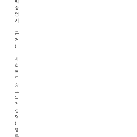
력
증
명
서
근
거
)
사
회
복
무
중
교
육
적
경
험
(
병
무