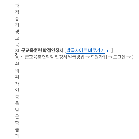
과
정
중
평
생
교
육
군교육훈련 학점인정서
[
발급사이트 바로가기
]
진
2
군교육훈련학점 인정서 발급방법 → 회원가입 → 로그인 → (
흥
원
의
평
가
인
증
을
받
은
학
습
과