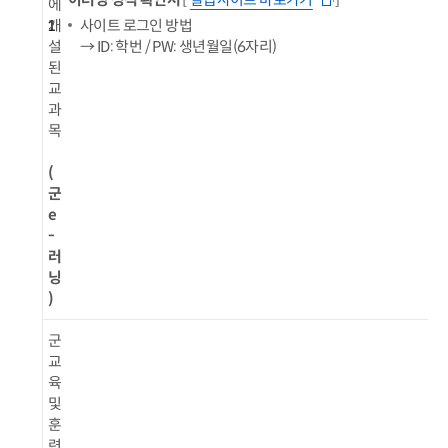
에
1
개
사이트 로그인 방법
설
→ ID: 학번 / PW: 생년월일(6자리)
된
교
과
목
(
군
e
-
러
닝
)
군
교
육
및
훈
련