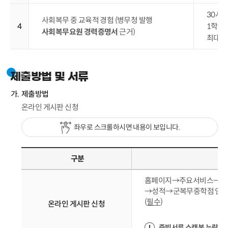
30시
사회복무 중 교육적 경험 (병무청 발행
4
1학점
사회복무요원 경력증명서
근거)
최대 2
제출방법 및 서류
제출방법
온라인 게시판 신청
좌우로 스크롤하시면 내용이 보입니다.
구분
홈페이지→주요서비스→통
→성적→군복무중학점 인정신
(
필수
)
온라인 게시판 신청
증빙서류 스캔본 누락 시,