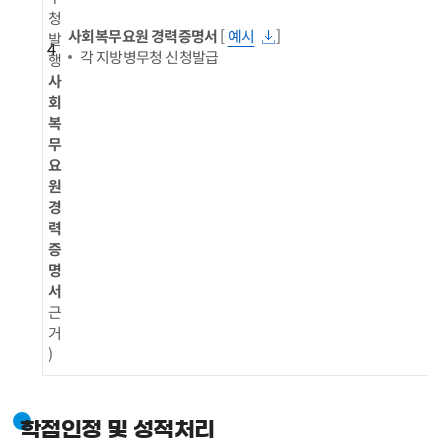
청
사회복무요원 경력증명서
[
예시
]
발
4
각 지방병무청 신청발급
행
사
회
복
무
요
원
경
력
증
명
서
근
거
)
학점인정 및 성적처리