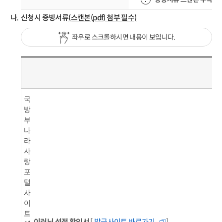
신청시 증빙서류
(스캔본(pdf) 첨부 필수)
좌우로 스크롤하시면 내용이 보입니다.
구
분
국
방
부
나
라
사
랑
포
털
사
이
트
이러닝 성적 확인서
[
발급사이트 바로가기
]