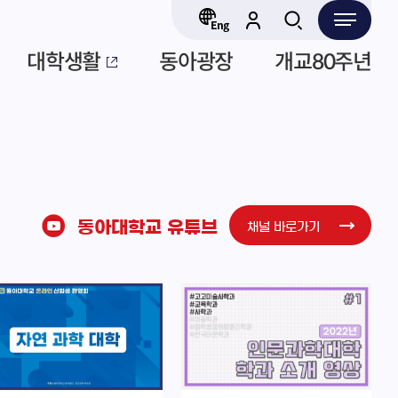
대학생활
동아광장
개교80주년
동아대학교 유튜브
채널 바로가기