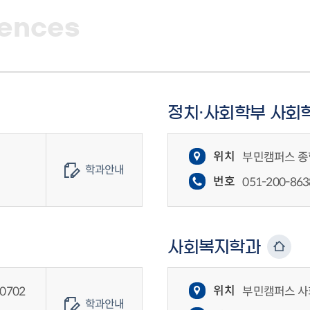
iences
정치·사회학부 사회
위치
부민캠퍼스 종합
학과안내
번호
051-200-863
사회복지학과
위치
0702
부민캠퍼스 사
학과안내