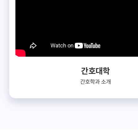
학
경영대학
예술
 후원 캠페인
2022년도 동아대학교
동아
경영대학장 신입생 환영사
환영
간호대학
간호학과 소개