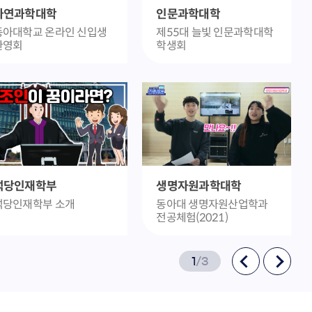
자연과학대학
인문과학대학
동아대학교 온라인 신입생
제55대 늘빛 인문과학대학
환영회
학생회
석당인재학부
생명자원과학대학
석당인재학부 소개
동아대 생명자원산업학과
전공체험(2021)
1
/
3