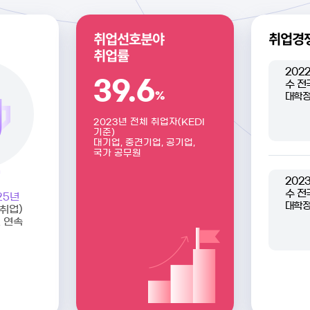
취업선호분야
취업경
취업률
202
39.6
수
전
%
대학정
2023년 전체 취업자(KEDI
기준)
대기업, 중견기업, 공기업,
국가 공무원
202
수
전
25년
대학정
취업)
 연속