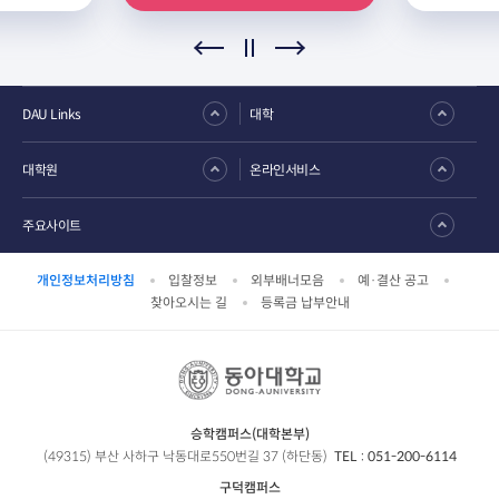
DAU Links
대학
대학원
온라인서비스
주요사이트
개인정보처리방침
입찰정보
외부배너모음
예·결산 공고
찾아오시는 길
등록금 납부안내
승학캠퍼스(대학본부)
(49315) 부산 사하구 낙동대로550번길 37 (하단동)
TEL :
051-200-6114
구덕캠퍼스