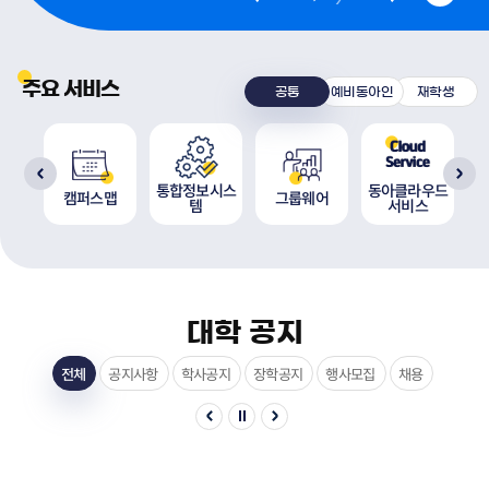
주요 서비스
공통
예비동아인
재학생
통합정보시스
동아클라우드
원
캠퍼스맵
그룹웨어
템
서비스
대학 공지
전체
공지사항
학사공지
장학공지
행사모집
채용