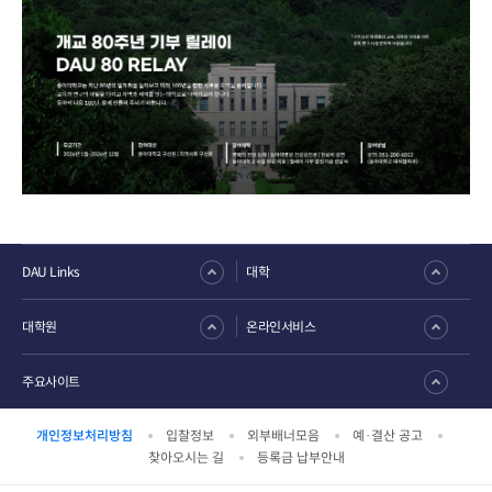
DAU Links
대학
대학원
온라인서비스
주요사이트
개인정보처리방침
입찰정보
외부배너모음
예·결산 공고
찾아오시는 길
등록금 납부안내